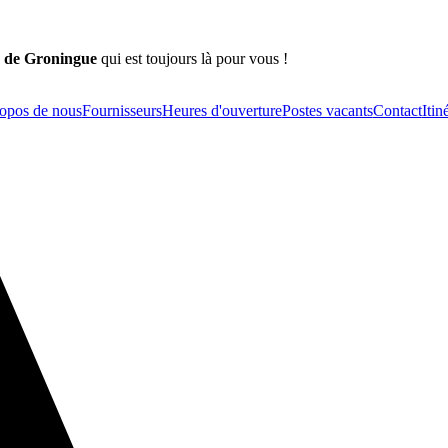
é de Groningue
qui est toujours là pour vous !
opos de nous
Fournisseurs
Heures d'ouverture
Postes vacants
Contact
Itin