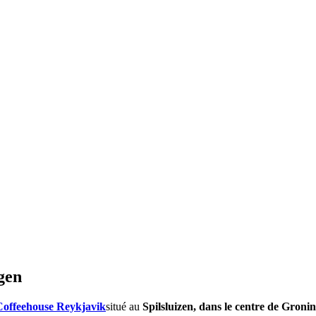
gen
Coffeehouse Reykjavik
situé au
Spilsluizen, dans le centre de Groni