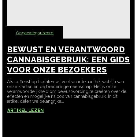
Ongecategoriseerd
BEWUST EN VERANTWOORD
CANNABISGEBRUIK: EEN GIDS
VOOR ONZE BEZOEKERS
Als coffeeshop hechten wij veel waarde aan het welzijn van
onze klanten en de bredere gemeenschap. Het is onze
verantwoordelijkheid om bewustwording te creëren over de
effecten en mogelijke risico’s van cannabisgebruik. In dit
artikel delen we belangrijke...
ARTIKEL LEZEN
No Content Available