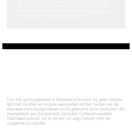
gevestigd aan de Spilsluizen in het centrum van
Groningen. Deze coffeeshop doet volledig mee
aan het experiment gesloten coffeeshopketen wat
momenteel in Nederland plaatsvindt.
I.v.m het gedoogbeleid in Nederland kunnen wij geen exacte
lijst met soorten en prijzen aanbieden echter bieden wij de
standaard productgroepen 100% geleverd door bedrijven die
meewerken aan Experiment Gesloten Coffeeshopketen.
Daarnaast kunnen we je verder op weg helpen met de
volgende producten